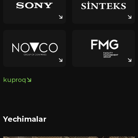
kuproq
Yechimalar