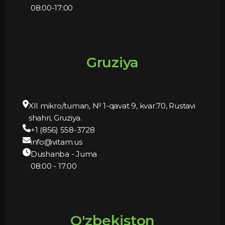
08:00-17:00
Gruziya
XII mikro/tuman, № 1-qavat 9, kvar.70, Rustavi
shahri, Gruziya.
+1 (856) 558-3728
info@vitam.us
Dushanba - Juma
08:00 - 17:00
O'zbekiston