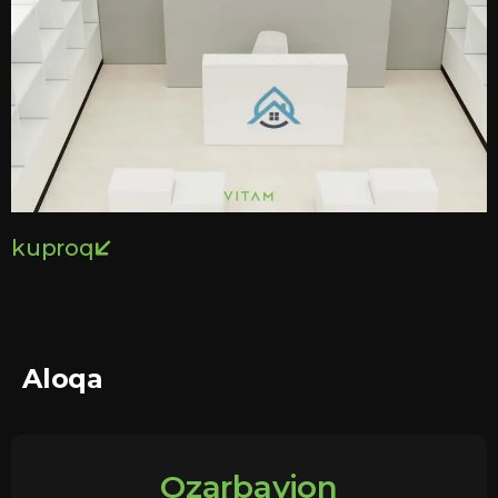
kuproq
Aloqa
Ozarbayjon