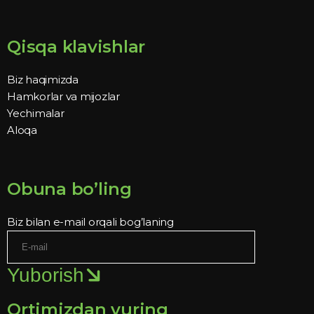
Qisqa klavishlar
Biz haqimizda
Hamkorlar va mijozlar
Yechimalar
Aloqa
Obuna bo’ling
Biz bilan e-mail orqali bog’laning
Yuborish
Ortimizdan yuring