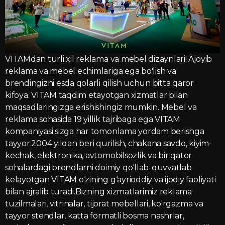
VITAMdan turli xil reklama va mebel dizaynlari! Ajoyib
reklama va mebel echimlariga ega bo'lish va
brendingizni esda qolarli qilish uchun bitta qaror
kifoya. VITAM taqdim etayotgan xizmatlar bilan
maqsadlaringizga erishishingiz mumkin. Mebel va
reklama sohasida 19 yillik tajribaga ega VITAM
kompaniyasi sizga har tomonlama yordam berishga
tayyor.2004 yildan beri qurilish, chakana savdo, kiyim-
kechak, elektronika, avtomobilsozlik va bir qator
sohalardagi brendlarni doimiy qo‘llab-quvvatlab
kelayotgan VITAM o‘zining g‘ayrioddiy va ijodiy faoliyati
bilan ajralib turadi.Bizning xizmatlarimiz reklama
tuzilmalari, vitrinalar, tijorat mebellari, ko'rgazma va
tayyor stendlar, katta formatli bosma nashrlar,