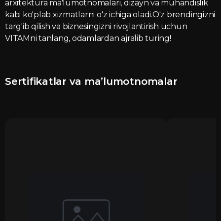
arxitektura ma'lumotnomalari, dizayn va muhandislik
kabi ko'plab xizmatlarni o'z ichiga oladi.O'z brendingizni
targ'ib qilish va biznesingizni rivojlantirish uchun
VITAMni tanlang, odamlardan ajralib turing!
Sertifikatlar va ma’lumotnomalar