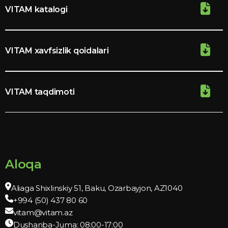
VITAM katalogi
VITAM xavfsizlik qoidalari
VITAM taqdimoti
Aloqa
Aliaga Shixlinskiy 51, Baku, Ozarbayjon, AZ1040
+994 (50) 437 80 60
vitam@vitam.az
Dushanba-Juma: 08:00-17:00