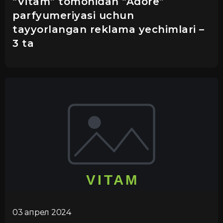
“Vitam” tomonidan “Adore”
parfyumeriyasi uchun
tayyorlangan reklama yechimlari –
3 ta
03 апрел 2024