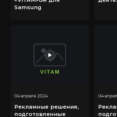
«VITAM»ом для
деяте
Samsung
04 апреля 2024
04 апре
Рекламные решения,
Рекла
подготовленные
подго