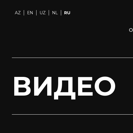
AZ
EN
UZ
NL
RU
О
ВИДЕО