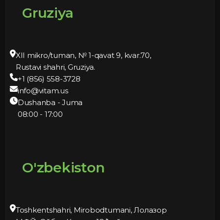
Gruziya
XII mikro/tuman, № 1-qavat 9, kvar.70,
Rustavi shahri, Gruziya.
+1 (856) 558-3728
info@vitam.us
Dushanba - Juma
08:00 - 17:00
O'zbekiston
Toshkentshahri, Mirobodtumani, Лолазор