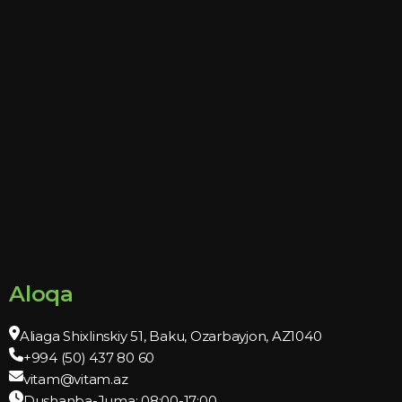
Aloqa
Aliaga Shixlinskiy 51, Baku, Ozarbayjon, AZ1040
+994 (50) 437 80 60
vitam@vitam.az
Dushanba-Juma: 08:00-17:00