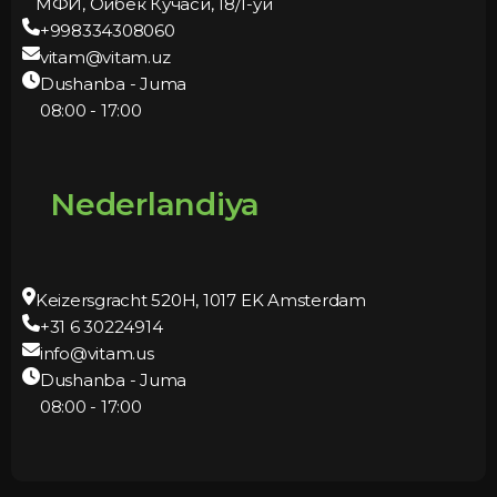
МФЙ, Ойбек Кучаси, 18/1-уй
+998334308060
vitam@vitam.uz
Dushanba - Juma
08:00 - 17:00
Nederlandiya
Keizersgracht 520H, 1017 EK Amsterdam
+31 6 30224914
info@vitam.us
Dushanba - Juma
08:00 - 17:00