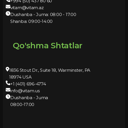
+994 (50) 437 80 60
vitam@vitam.az
Dushanba - Juma: 08:00 - 17:00
Shanba: 09:00-14:00
Qo'shma Shtatlar
1836 Stout Dr., Suite 18, Warminster, PA
18974 USA
+1 (401) 696-4774
info@vitam.us
Dushanba - Juma
08:00-17:00