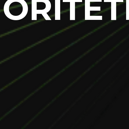
İORİTET