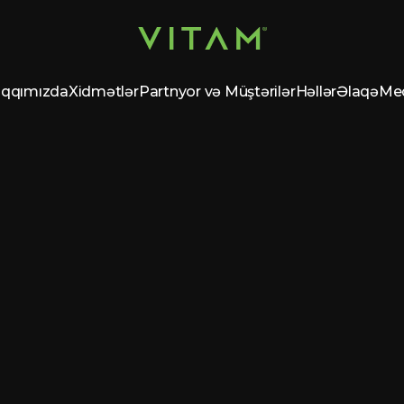
qqımızda
Xidmətlər
Partnyor və Müştərilər
Həllər
Əlaqə
Me