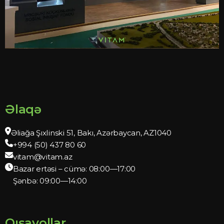
Əlaqə
Əliağa Şıxlinski 51, Bakı, Azərbaycan, AZ1040
+994 (50) 437 80 60
vitam@vitam.az
Bazar ertəsi – cümə: 08:00—17:00
Şənbə: 09:00—14:00
Qısayollar