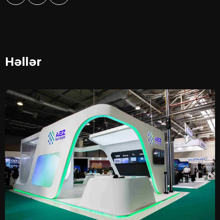
Həllər