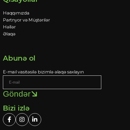
Haqqımızda
Partnyor və Müştərilər
Həllər
Əlaqə
Abunə ol
E-mail vasitəsilə bizimlə əlaqə saxlayın
Göndər
Bizi izlə