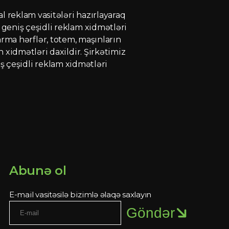
l reklam vasitələri hazırlayaraq
geniş çeşidli reklam xidmətləri
abarma hərflər, totem, maşınların
 xidmətləri daxildir. Şirkətimiz
niş çeşidli reklam xidmətləri
Abunə ol
E-mail vasitəsilə bizimlə əlaqə saxlayın
Göndər