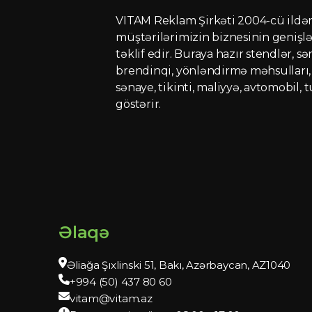
VITAM Reklam Şirkəti 2004-cü ildən f
müştərilərimizin biznesinin genişlə
təklif edir. Buraya hazır stendlər, sə
brendinqi, yönləndirmə məhsulları, r
sənaye, tikinti, maliyyə, avtomobil, 
göstərir.
Əlaqə
Əliağa Şıxlinski 51, Bakı, Azərbaycan, AZ1040
+994 (50) 437 80 60
vitam@vitam.az