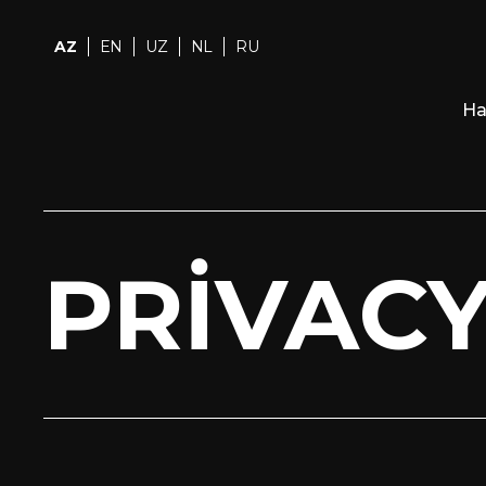
AZ
EN
UZ
NL
RU
Ha
PRIVACY