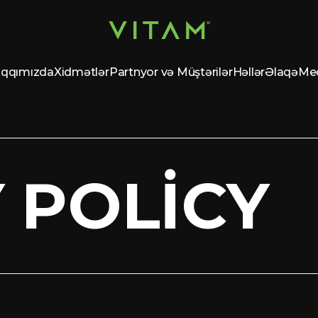
qqımızda
Xidmətlər
Partnyor və Müştərilər
Həllər
Əlaqə
Me
 POLICY