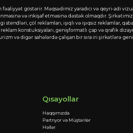
əaliyyət göstərir. Məqsədimiz yaradıcı və qeyri-adi vizua
nməsinə və inkişaf etməsinə dəstək olmaqdır. Şirkətimiz 
rgi stendləri, çöl reklamları, işıqlı və işıqsız reklamlar, q
eklam konstuksiyaları, genişformatlı çap və qrafik dizayn
turizm və digər sahələrdə çalışan bir sıra iri şirkətlərə ge
Qısayollar
Haqqımızda
Partnyor və Müştərilər
Həllər