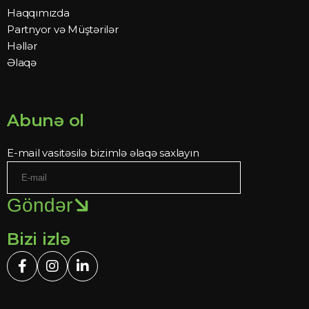
Haqqımızda
Partnyor və Müştərilər
Həllər
Əlaqə
Abunə ol
E-mail vasitəsilə bizimlə əlaqə saxlayın
Göndər
Bizi izlə