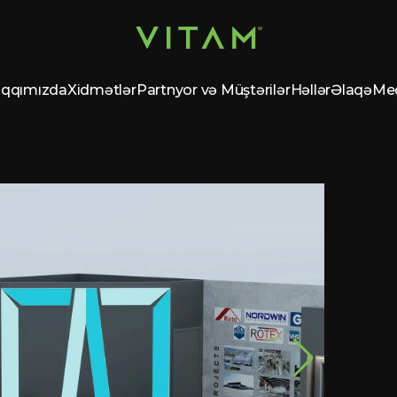
qqımızda
Xidmətlər
Partnyor və Müştərilər
Həllər
Əlaqə
Me