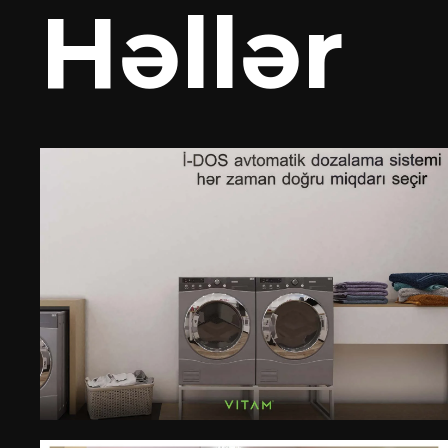
Həllər