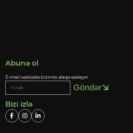
Abunə ol
E-mail vasitəsilə bizimlə əlaqə saxlayın
Göndər
Bizi izlə