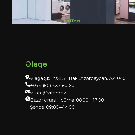
Əlaqə
Əliağa Şıxlinski 51, Bakı, Azərbaycan, AZ1040
+994 (50) 437 80 60
vitam@vitam.az
Bazar ertəsi – cümə: 08:00—17:00
Şənbə: 09:00—14:00