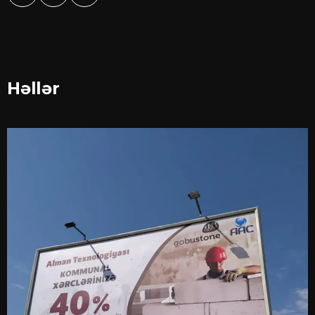
Həllər