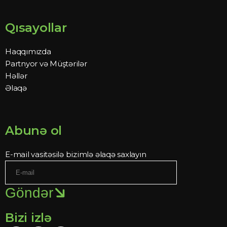
Qısayollar
Haqqımızda
Partnyor və Müştərilər
Həllər
Əlaqə
Abunə ol
E-mail vasitəsilə bizimlə əlaqə saxlayın
Göndər
Bizi izlə