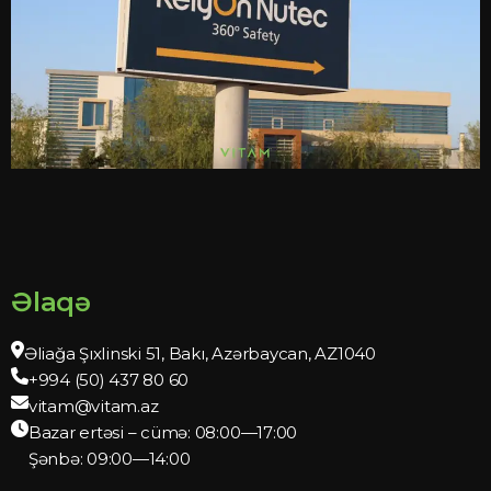
Əlaqə
Əliağa Şıxlinski 51, Bakı, Azərbaycan, AZ1040
+994 (50) 437 80 60
vitam@vitam.az
Bazar ertəsi – cümə: 08:00—17:00
Şənbə: 09:00—14:00