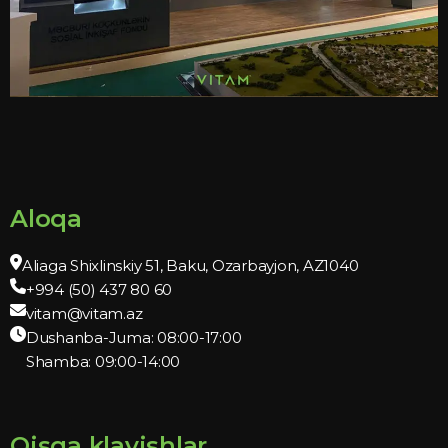
Aloqa
Aliaga Shixlinskiy 51, Baku, Ozarbayjon, AZ1040
+994 (50) 437 80 60
vitam@vitam.az
Dushanba-Juma: 08:00-17:00
Shamba: 09:00-14:00
Qisqa klavishlar