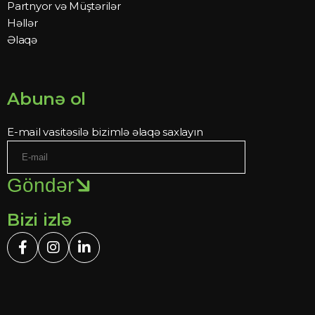
Partnyor və Müştərilər
Həllər
Əlaqə
Abunə ol
E-mail vasitəsilə bizimlə əlaqə saxlayın
Göndər
Bizi izlə