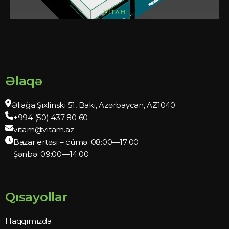
Əlaqə
Əliağa Şıxlinski 51, Bakı, Azərbaycan, AZ1040
+994 (50) 437 80 60
vitam@vitam.az
Bazar ertəsi – cümə: 08:00—17:00
Şənbə: 09:00—14:00
Qısayollar
Haqqımızda