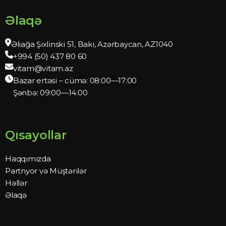
Əlaqə
Əliağa Şıxlinski 51, Bakı, Azərbaycan, AZ1040
+994 (50) 437 80 60
vitam@vitam.az
Bazar ertəsi – cümə: 08:00—17:00
Şənbə: 09:00—14:00
Qısayollar
Haqqımızda
Partnyor və Müştərilər
Həllər
Əlaqə