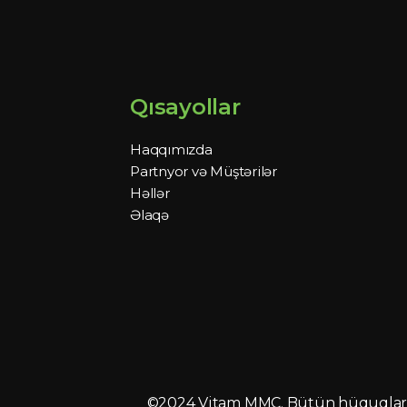
Qısayollar
Haqqımızda
Partnyor və Müştərilər
Həllər
Əlaqə
©2024 Vitam MMC. Bütün hüquqlar