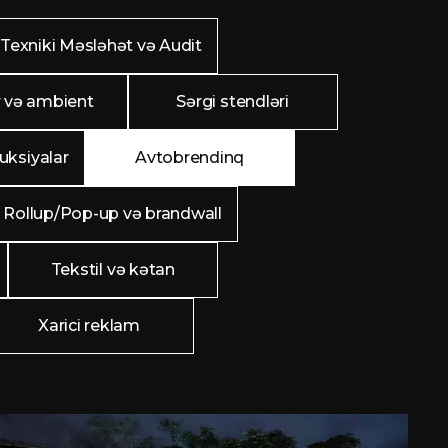
Texniki Məsləhət və Audit
 və ambient
Sərgi stendləri
uksiyalar
Avtobrendinq
Rollup/Pop-up və brandwall
Tekstil və kətan
Xarici reklam