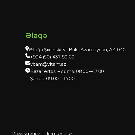
Əlaqə
Əliağa Şıxlinski 51, Bakı, Azərbaycan, AZ1040
+994 (50) 437 80 60
vitam@vitam.az
Bazar ertəsi – cümə: 08:00—17:00
Şənbə: 09:00—14:00
Privacy policy
Terms of use