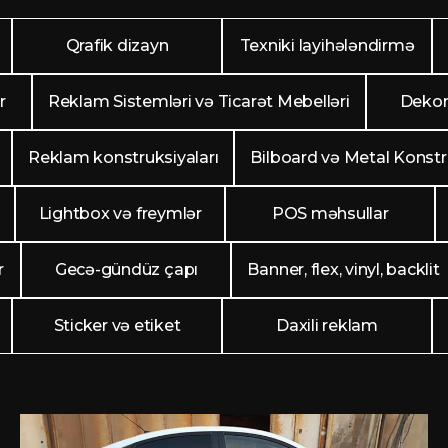
Qrafik dizayn
Texniki layihələndirmə
r
Reklam Sistemləri və Ticarət Mebelləri
Dekor
Reklam konstruksiyaları
Bilboard və Metal Konstr
Lightbox və freymlər
POS məhsullar
r
Gecə-gündüz çapı
Banner, flex, vinyl, backlit
Sticker və etiket
Daxili reklam