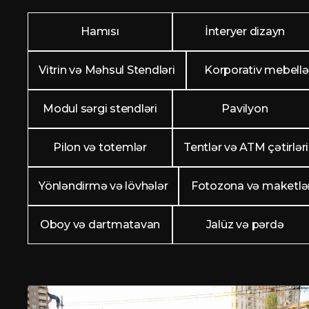
Hamısı
İnteryer dizayn
Vitrin və Məhsul Stendləri
Korporativ mebellə
Modul sərgi stendləri
Pavilyon
Pilon və totemlər
Tentlər və ATM çətirləri
Yönləndirmə və lövhələr
Fotozona və maketlə
Oboy və dartmatavan
Jalüz və pərdə