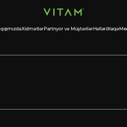
qqımızda
Xidmətlər
Partnyor və Müştərilər
Həllər
Əlaqə
Me