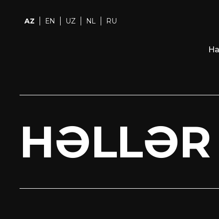
AZ
EN
UZ
NL
RU
Ha
HƏLLƏR