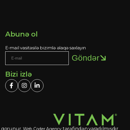
Abunə ol
E-mail vasitəsilə bizimlə əlaqə saxlayın
Göndər
Bizi izlə
 qorunur.
tərəfindən yaradılmışdır
Web Coder Agency