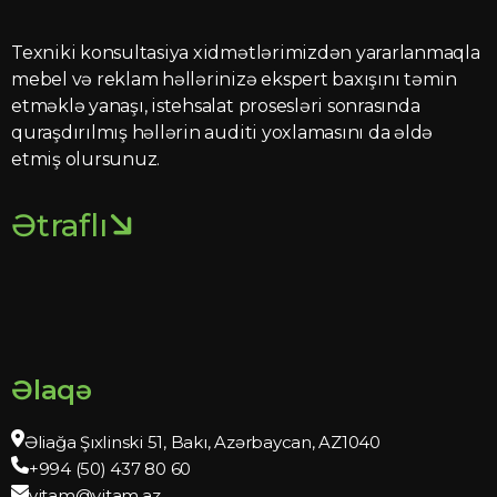
Texniki konsultasiya xidmətlərimizdən yararlanmaqla
mebel və reklam həllərinizə ekspert baxışını təmin
etməklə yanaşı, istehsalat prosesləri sonrasında
quraşdırılmış həllərin auditi yoxlamasını da əldə
etmiş olursunuz.
Ətraflı
Əlaqə
Əliağa Şıxlinski 51, Bakı, Azərbaycan, AZ1040
+994 (50) 437 80 60
vitam@vitam.az