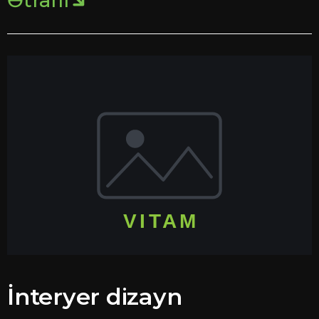
Ətraflı
İnteryer dizayn