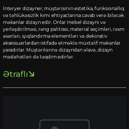
İnteryer dizayner, müştərisinin estetika, funksionallıq
və təhlükəsizlik kimi ehtiyaclarına cavab verə biləcək
məkanlar dizayn edir. Onlar mebel dizaynı və
yerləşdirilməsi, rəng palitrası, material seçimləri, rəsm
əsərləri, işıqlandırma elementləri və dekorativ
aksessuarlardan istifadə etməklə müxtəlif məkanlar
yaradırlar. Müştərilərinə dizayndan əlavə, dizayn
məsləhətləri də təqdim edirlər.
Ətraflı