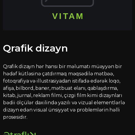
Qrafik dizayn
Qrafik dizayn hər hansı bir məlumatı müəyyən bir
hədəf kütləsinə çatdırmaq məqsədilə mətbəə,
fotoqrafiya və illustrasiyadan istifadə edərək loqo,
afişa, bilbord, baner, mətbuat elanı, qablaşdırma,
kitab, jurnal, reklam filmi, çizgi film kimi dizaynları
bədii ölçülər daxilində yazılı və vizual elementlərlə
dizayn edən visual ünsiyyət və problemlərin həlli
prosesidir.