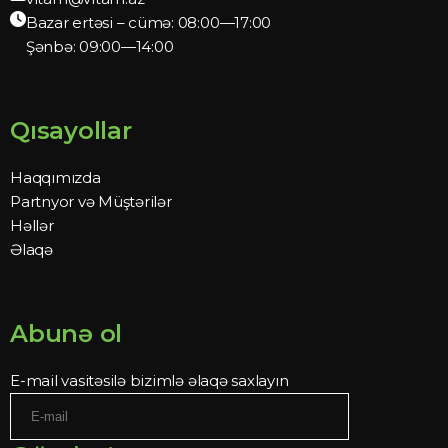
Bazar ertəsi – cümə: 08:00—17:00
Şənbə: 09:00—14:00
Qısayollar
Haqqımızda
Partnyor və Müştərilər
Həllər
Əlaqə
Abunə ol
E-mail vasitəsilə bizimlə əlaqə saxlayın