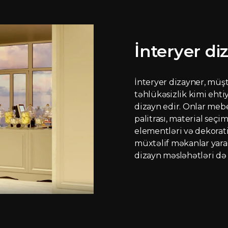
İnteryer di
İnteryer dizayner, müştə
təhlükəsizlik kimi ehti
dizayn edir. Onlar mebe
palitrası, material seçim
elementləri və dekorat
müxtəlif məkanlar yarad
dizayn məsləhətləri də 