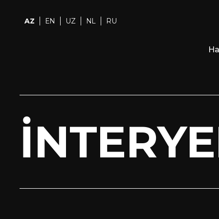
AZ
EN
UZ
NL
RU
Ha
İNTERYE