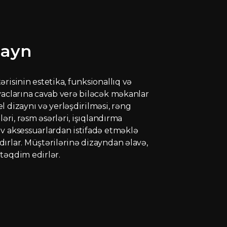
zayn
risinin estetika, funksionallıq və
yaclarına cavab verə biləcək məkanlar
l dizaynı və yerləşdirilməsi, rəng
ləri, rəsm əsərləri, işıqlandırma
iv aksessuarlardan istifadə etməklə
ırlar. Müştərilərinə dizayndan əlavə,
təqdim edirlər.