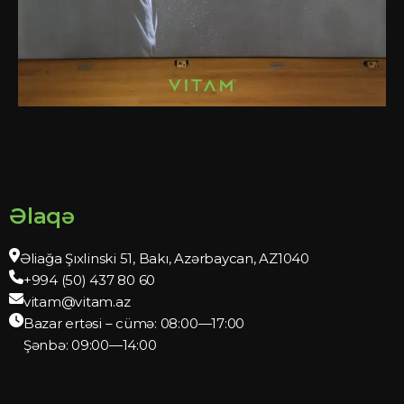
Əlaqə
Əliağa Şıxlinski 51, Bakı, Azərbaycan, AZ1040
+994 (50) 437 80 60
vitam@vitam.az
Bazar ertəsi – cümə: 08:00—17:00
Şənbə: 09:00—14:00