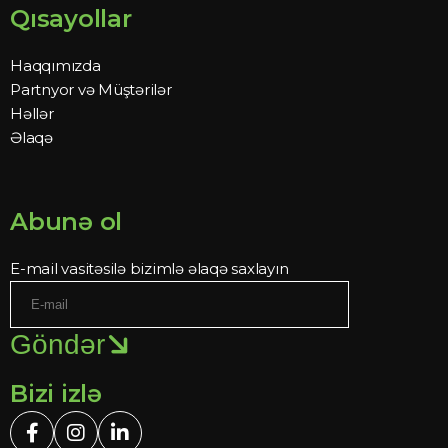
Qısayollar
Haqqımızda
Partnyor və Müştərilər
Həllər
Əlaqə
Abunə ol
E-mail vasitəsilə bizimlə əlaqə saxlayın
Göndər
Bizi izlə