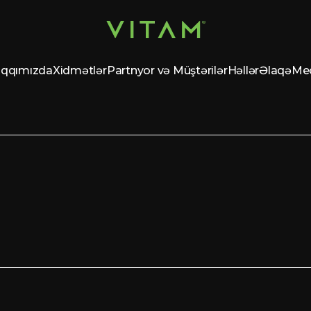
qqımızda
Xidmətlər
Partnyor və Müştərilər
Həllər
Əlaqə
Me