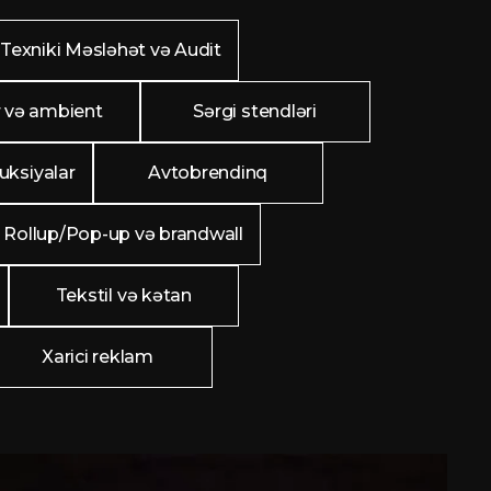
Texniki Məsləhət və Audit
 və ambient
Sərgi stendləri
uksiyalar
Avtobrendinq
Rollup/Pop-up və brandwall
Tekstil və kətan
Xarici reklam