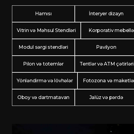
Hamısı
İnteryer dizayn
Vitrin və Məhsul Stendləri
Korporativ mebellə
Modul sərgi stendləri
Pavilyon
Pilon və totemlər
Tentlər və ATM çətirləri
Yönləndirmə və lövhələr
Fotozona və maketlə
Oboy və dartmatavan
Jalüz və pərdə