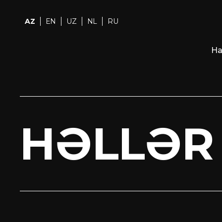
AZ
EN
UZ
NL
RU
Ha
HƏLLƏR