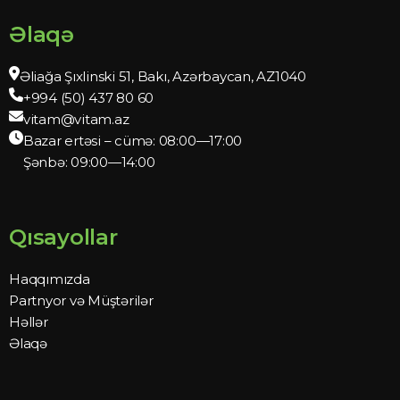
Əlaqə
Əliağa Şıxlinski 51, Bakı, Azərbaycan, AZ1040
+994 (50) 437 80 60
vitam@vitam.az
Bazar ertəsi – cümə: 08:00—17:00
Şənbə: 09:00—14:00
Qısayollar
Haqqımızda
Partnyor və Müştərilər
Həllər
Əlaqə