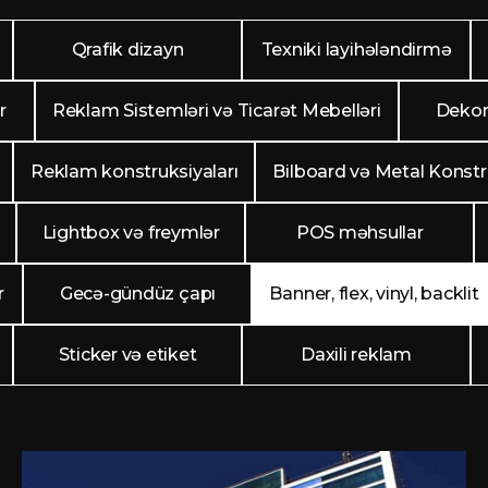
Qrafik dizayn
Texniki layihələndirmə
r
Reklam Sistemləri və Ticarət Mebelləri
Dekor
Reklam konstruksiyaları
Bilboard və Metal Konstr
Lightbox və freymlər
POS məhsullar
r
Gecə-gündüz çapı
Banner, flex, vinyl, backlit
Sticker və etiket
Daxili reklam