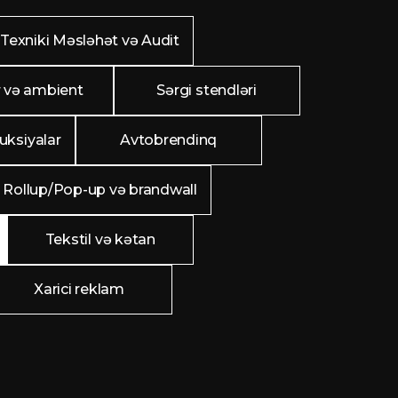
Texniki Məsləhət və Audit
 və ambient
Sərgi stendləri
uksiyalar
Avtobrendinq
Rollup/Pop-up və brandwall
Tekstil və kətan
Xarici reklam