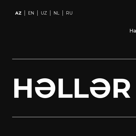
AZ
EN
UZ
NL
RU
Ha
HƏLLƏR