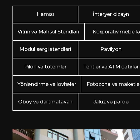
Hamısı
İnteryer dizayn
Vitrin və Məhsul Stendləri
Korporativ mebellə
Modul sərgi stendləri
Pavilyon
Pilon və totemlər
Tentlər və ATM çətirləri
Yönləndirmə və lövhələr
Fotozona və maketlə
Oboy və dartmatavan
Jalüz və pərdə