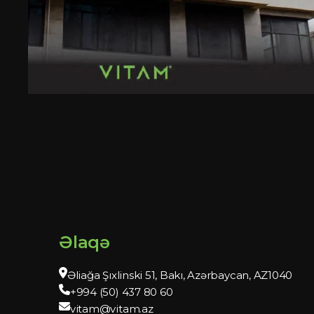
Əlaqə
Əliağa Şıxlinski 51, Bakı, Azərbaycan, AZ1040
+994 (50) 437 80 60
vitam@vitam.az