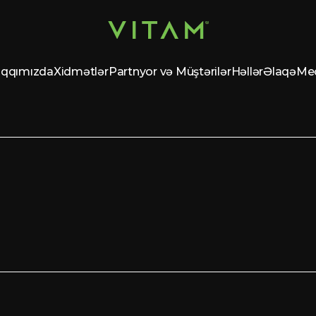
qqımızda
Xidmətlər
Partnyor və Müştərilər
Həllər
Əlaqə
Me