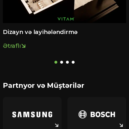
Dizayn və layihələndirmə
Ətraflı
Ə
Partnyor və Müştərilər