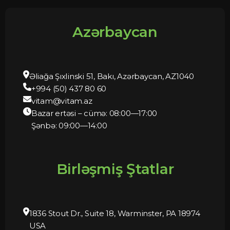
Azərbaycan
Əliağa Şıxlinski 51, Bakı, Azərbaycan, AZ1040
+994 (50) 437 80 60
vitam@vitam.az
Bazar ertəsi – cümə: 08:00—17:00
Şənbə: 09:00—14:00
Birləşmiş Ştatlar
1836 Stout Dr., Suite 18, Warminster, PA 18974
USA