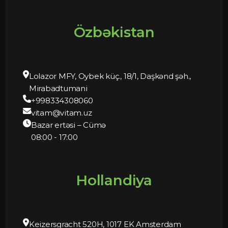
Özbəkistan
Lolazor MFY, Oybek küç., 18/1, Daşkənd şəh.,
Mirabadtumani
+998334308060
vitam@vitam.uz
Bazar ertəsi – Cümə
08:00 - 17:00
Hollandiya
Keizersgracht 520H, 1017 EK Amsterdam