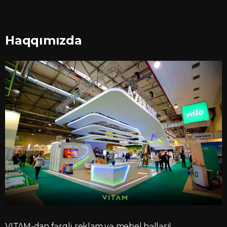
Haqqımızda
VITAM-dan fərqli reklam və mebel həlləri!