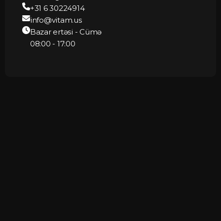
+31 6 30224914
info@vitam.us
Bazar ertəsi - Cümə
08:00 - 17:00