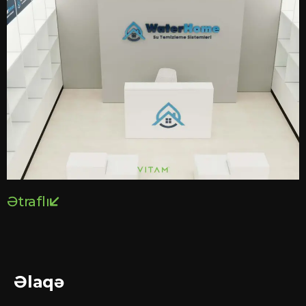
Ətraflı
Əlaqə