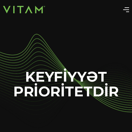
KEYFİYYƏT
PRİORİTETDİR