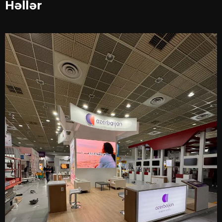
Həllər