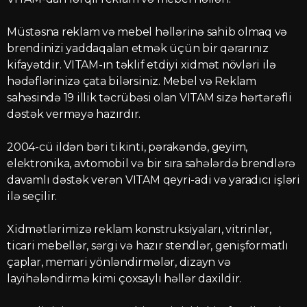
Müstəsna reklam və mebel həllərinə sahib olmaq və
brendinizi yaddaqalan etmək üçün bir qərarınız
kifayətdir. VITAM-ın təklif etdiyi xidmət növləri ilə
hədəflərinizə çata bilərsiniz. Mebel və Reklam
sahəsində 19 illik təcrübəsi olan VITAM sizə hərtərəfli
dəstək verməyə hazırdır.
2004-cü ildən bəri tikinti, pərakəndə, geyim,
elektronika, avtomobil və bir sıra sahələrdə brendlərə
davamlı dəstək verən VITAM qeyri-adi və yaradıcı işləri
ilə seçilir.
Xidmətlərimizə reklam konstruksiyaları, vitrinlər,
ticari mebellər, sərgi və hazır stendlər, genişformatlı
çaplar, memari yönləndirmələr, dizayn və
layihələndirmə kimi çoxsaylı həllər daxildir.