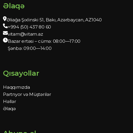
Əlaqə
Əliağa Şıxlinski 51, Bakı, Azərbaycan, AZ1040
+994 (50) 437 80 60
vitam@vitam.az
Bazar ertəsi – cümə: 08:00—17:00
Şənbə: 09:00—14:00
Qısayollar
Haqqımızda
Partnyor və Müştərilər
Həllər
Əlaqə