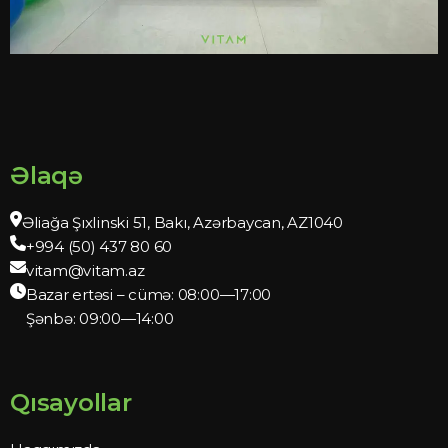
Əlaqə
Əliağa Şıxlinski 51, Bakı, Azərbaycan, AZ1040
+994 (50) 437 80 60
vitam@vitam.az
Bazar ertəsi – cümə: 08:00—17:00
Şənbə: 09:00—14:00
Qısayollar