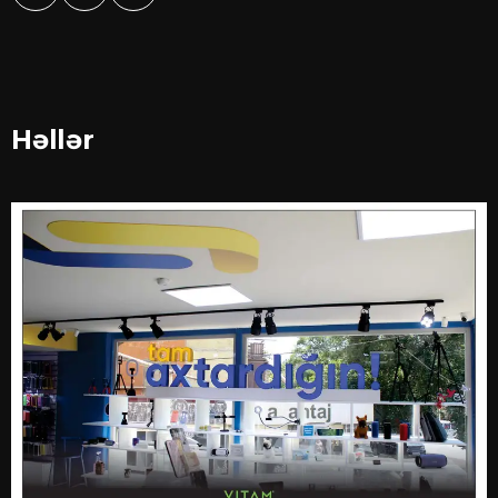
Həllər