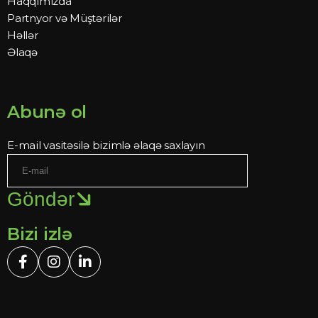
Haqqımızda
Partnyor və Müştərilər
Həllər
Əlaqə
Abunə ol
E-mail vasitəsilə bizimlə əlaqə saxlayın
Göndər
Bizi izlə