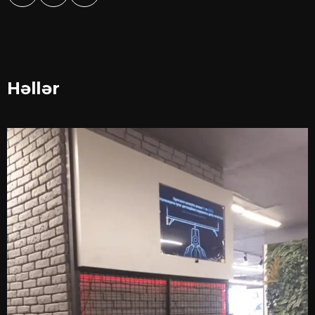
Həllər