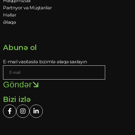
Haqqımızda
Partnyor və Müştərilər
Həllər
Əlaqə
Abunə ol
E-mail vasitəsilə bizimlə əlaqə saxlayın
Göndər
Bizi izlə