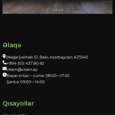
Əlaqə
Əliağa Şıxlinski 51, Bakı, Azərbaycan, AZ1040
+994 (50) 437 80 60
vitam@vitam.az
Bazar ertəsi – cümə: 08:00—17:00
Şənbə: 09:00—14:00
Qısayollar