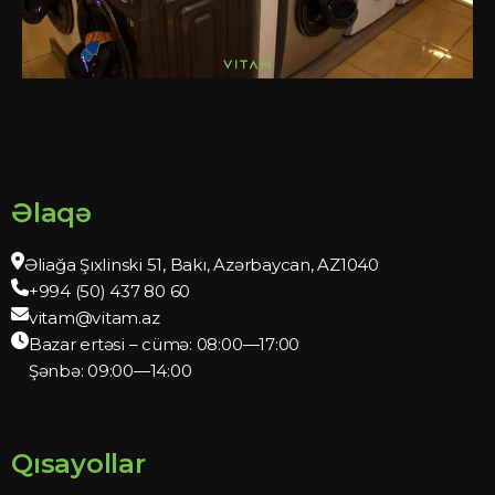
Əlaqə
Əliağa Şıxlinski 51, Bakı, Azərbaycan, AZ1040
+994 (50) 437 80 60
vitam@vitam.az
Bazar ertəsi – cümə: 08:00—17:00
Şənbə: 09:00—14:00
Qısayollar