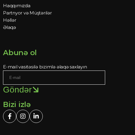
Haqqımızda
Partnyor və Müştərilər
Həllər
Əlaqə
Abunə ol
E-mail vasitəsilə bizimlə əlaqə saxlayın
Göndər
Bizi izlə