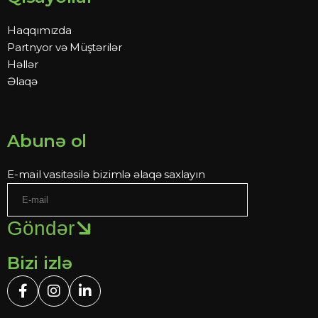
Haqqımızda
Partnyor və Müştərilər
Həllər
Əlaqə
Abunə ol
E-mail vasitəsilə bizimlə əlaqə saxlayın
Göndər
Bizi izlə