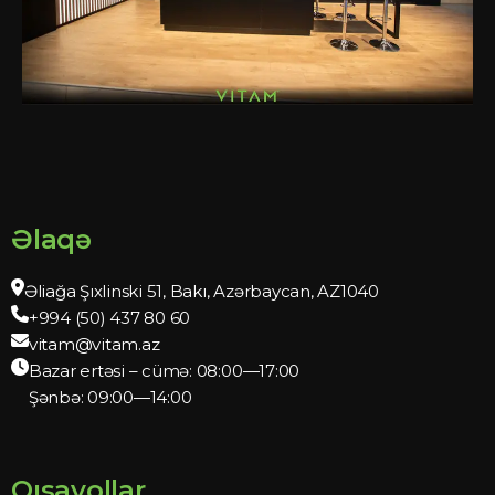
Əlaqə
Əliağa Şıxlinski 51, Bakı, Azərbaycan, AZ1040
+994 (50) 437 80 60
vitam@vitam.az
Bazar ertəsi – cümə: 08:00—17:00
Şənbə: 09:00—14:00
Qısayollar