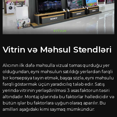
Vitrin və Məhsul Stendləri
Alıcının ilk dəfə məhsulla vizual təmas qurduğu yer
olduğundan, eyni məhsulun satıldığı yerlərdən fərqli
bir konsepsiya təyin etmək, başqa sözlə, eyni məhsulu
fərqli göstərmək üçün yaradıcılıq tələb edir. Satış
yerində vitrinin yerləşdirilməsi 3 əsas faktorun təsiri
altındadır. Montaj işlərində bu faktorlar həlledicidir və
bütün işlər bu faktorlara uyğun olaraq aparılır. Bu
amilləri aşağıdakı kimi saymaq mümkündür: