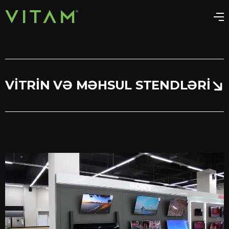
VITRIN VƏ MƏHSUL STENDLƏRI