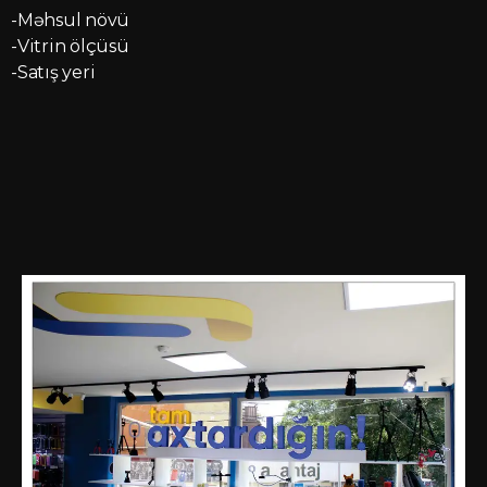
-Məhsul növü
-Vitrin ölçüsü
-Satış yeri