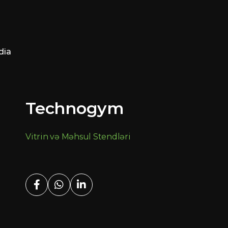
dia
Technogym
Vitrin və Məhsul Stendləri