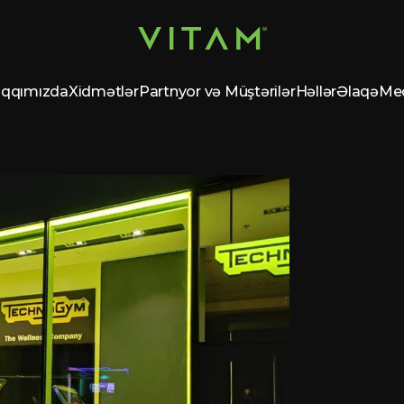
qqımızda
Xidmətlər
Partnyor və Müştərilər
Həllər
Əlaqə
Me