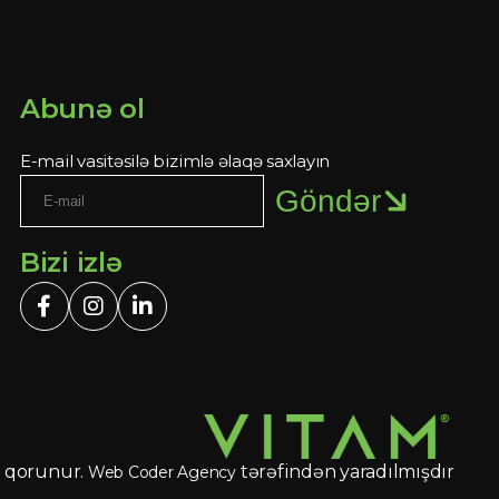
Abunə ol
E-mail vasitəsilə bizimlə əlaqə saxlayın
Göndər
Bizi izlə
 qorunur.
tərəfindən yaradılmışdır
Web Coder Agency