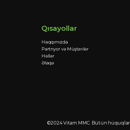
Qısayollar
Haqqımızda
Partnyor və Müştərilər
Həllər
Əlaqə
©2024 Vitam MMC. Bütün hüquqlar