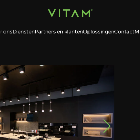
r ons
Diensten
Partners en klanten
Oplossingen
Contact
M