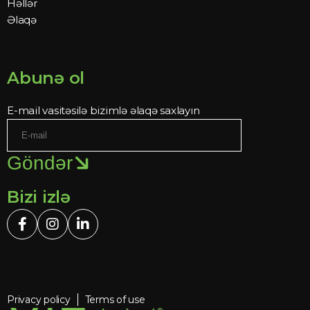
Həllər
Əlaqə
Abunə ol
E-mail vasitəsilə bizimlə əlaqə saxlayın
Göndər
Bizi izlə
Privacy policy
Terms of use