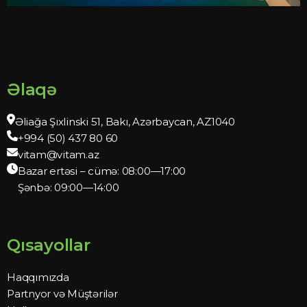
Əlaqə
Əliağa Şıxlinski 51, Bakı, Azərbaycan, AZ1040
+994 (50) 437 80 60
vitam@vitam.az
Bazar ertəsi – cümə: 08:00—17:00
Şənbə: 09:00—14:00
Qısayollar
Haqqımızda
Partnyor və Müştərilər