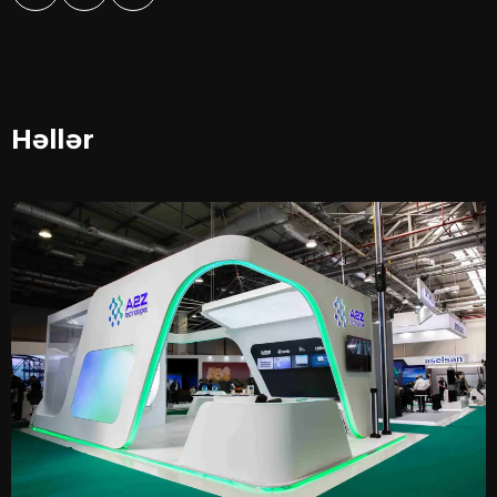
Həllər