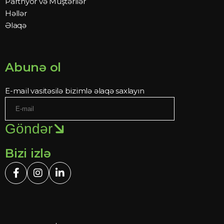
Partnyor və Müştərilər
Həllər
Əlaqə
Abunə ol
E-mail vasitəsilə bizimlə əlaqə saxlayın
Göndər
Bizi izlə