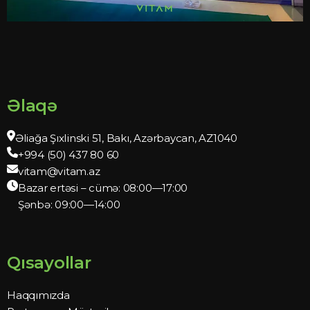
Əlaqə
Əliağa Şıxlinski 51, Bakı, Azərbaycan, AZ1040
+994 (50) 437 80 60
vitam@vitam.az
Bazar ertəsi – cümə: 08:00—17:00
Şənbə: 09:00—14:00
Qısayollar
Haqqımızda