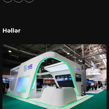
Həllər