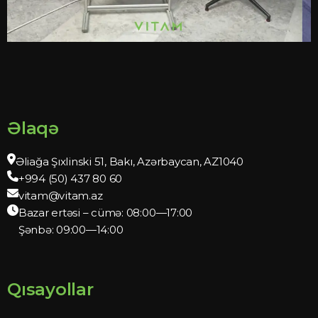
Əlaqə
Əliağa Şıxlinski 51, Bakı, Azərbaycan, AZ1040
+994 (50) 437 80 60
vitam@vitam.az
Bazar ertəsi – cümə: 08:00—17:00
Şənbə: 09:00—14:00
Qısayollar