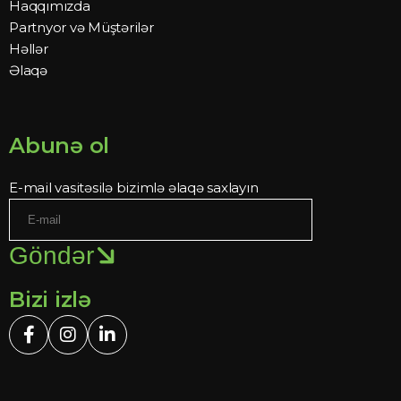
Haqqımızda
Partnyor və Müştərilər
Həllər
Əlaqə
Abunə ol
E-mail vasitəsilə bizimlə əlaqə saxlayın
Göndər
Bizi izlə