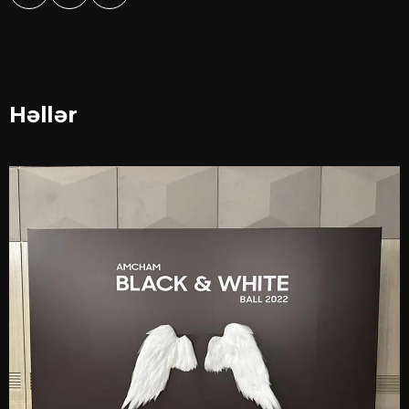
Həllər