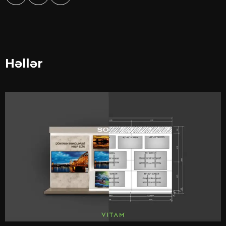
Həllər