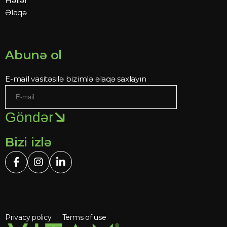
Həllər
Əlaqə
Abunə ol
E-mail vasitəsilə bizimlə əlaqə saxlayın
Göndər
Bizi izlə
Privacy policy
Terms of use