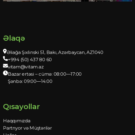
Əlaqə
Əliağa Şıxlinski 51, Bakı, Azərbaycan, AZ1040
+994 (50) 437 80 60
vitam@vitam.az
Bazar ertəsi – cümə: 08:00—17:00
Şənbə: 09:00—14:00
Qısayollar
Haqqımızda
Partnyor və Müştərilər