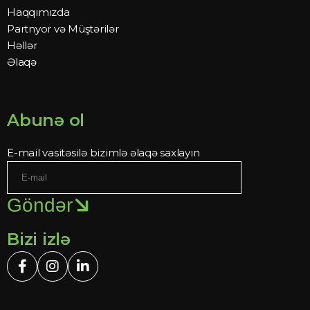
Haqqımızda
Partnyor və Müştərilər
Həllər
Əlaqə
Abunə ol
E-mail vasitəsilə bizimlə əlaqə saxlayın
Göndər
Bizi izlə