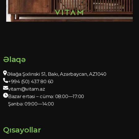
Əlaqə
Əliağa Şıxlinski 51, Bakı, Azərbaycan, AZ1040
+994 (50) 437 80 60
vitam@vitam.az
Bazar ertəsi – cümə: 08:00—17:00
Şənbə: 09:00—14:00
Qısayollar