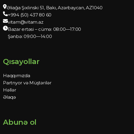
Əliağa Şıxlinski 51, Bakı, Azərbaycan, AZ1040
+994 (50) 437 80 60
vitam@vitam.az
Bazar ertəsi – cümə: 08:00—17:00
Şənbə: 09:00—14:00
Qısayollar
Haqqımızda
Partnyor və Müştərilər
Həllər
Əlaqə
Abunə ol