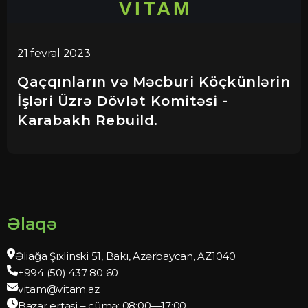
21 fevral 2023
Qaçqınların və Məcburi Köçkünlərin
İşləri Üzrə Dövlət Komitəsi -
Karabakh Rebuild.
Əlaqə
Əliağa Şıxlinski 51, Bakı, Azərbaycan, AZ1040
+994 (50) 437 80 60
vitam@vitam.az
Bazar ertəsi – cümə: 08:00—17:00