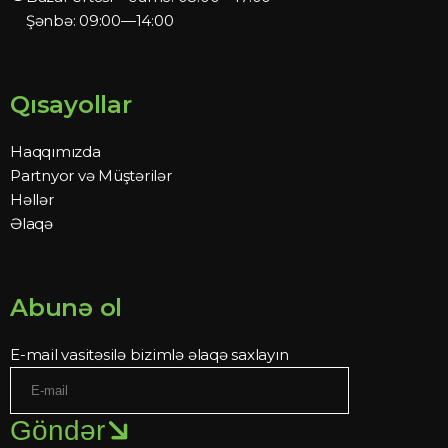
Şənbə: 09:00—14:00
Qısayollar
Haqqımızda
Partnyor və Müştərilər
Həllər
Əlaqə
Abunə ol
E-mail vasitəsilə bizimlə əlaqə saxlayın
Göndər