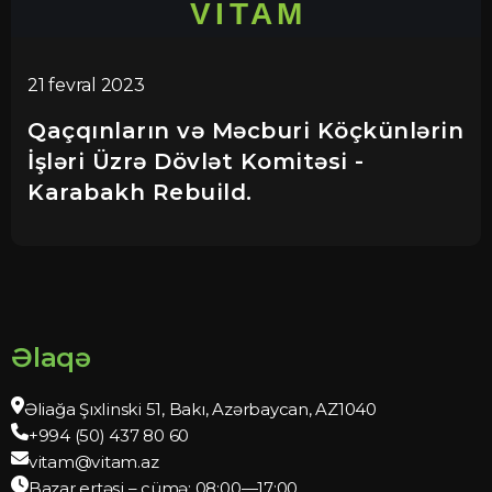
21 fevral 2023
Qaçqınların və Məcburi Köçkünlərin
İşləri Üzrə Dövlət Komitəsi -
Karabakh Rebuild.
Əlaqə
Əliağa Şıxlinski 51, Bakı, Azərbaycan, AZ1040
+994 (50) 437 80 60
vitam@vitam.az
Bazar ertəsi – cümə: 08:00—17:00