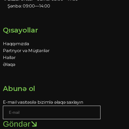
Şənbə: 09:00—14:00
Qısayollar
Haqqımızda
Partnyor və Müştərilər
Həllər
Əlaqə
Abunə ol
E-mail vasitəsilə bizimlə əlaqə saxlayın
Göndər